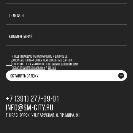
ТЕЛЕФОН
КОММЕНТАРИЙ
Я ПОДТВЕРЖДАЮ ОЗНАКОМЛЕНИЕ И ДАЮ СВОЕ
СОГЛАСИЕ НА ОБРАБОТКУ ПЕРСОНАЛЬНЫХ ДАННЫХ
В ПОРЯДКЕ И НА УСЛОВИЯХ, В
ПОЛИТИКЕ В ОТНОШЕНИИ
ОБРАБОТКИ ПЕРСОНАЛЬНЫХ ДАННЫХ
ОСТАВИТЬ ЗАЯВКУ
+7 (391) 277‒99‒01
INFO@SM-CITY.RU
Г. КРАСНОЯРСК, УЛ. ПАРУСНАЯ, 8, ПР. МИРА, 91