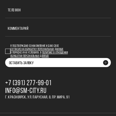
ТЕЛЕФОН
КОММЕНТАРИЙ
Я ПОДТВЕРЖДАЮ ОЗНАКОМЛЕНИЕ И ДАЮ СВОЕ
СОГЛАСИЕ НА ОБРАБОТКУ ПЕРСОНАЛЬНЫХ ДАННЫХ
В ПОРЯДКЕ И НА УСЛОВИЯХ, В
ПОЛИТИКЕ В ОТНОШЕНИИ
ОБРАБОТКИ ПЕРСОНАЛЬНЫХ ДАННЫХ
ОСТАВИТЬ ЗАЯВКУ
+7 (391) 277‒99‒01
INFO@SM-CITY.RU
Г. КРАСНОЯРСК, УЛ. ПАРУСНАЯ, 8, ПР. МИРА, 91