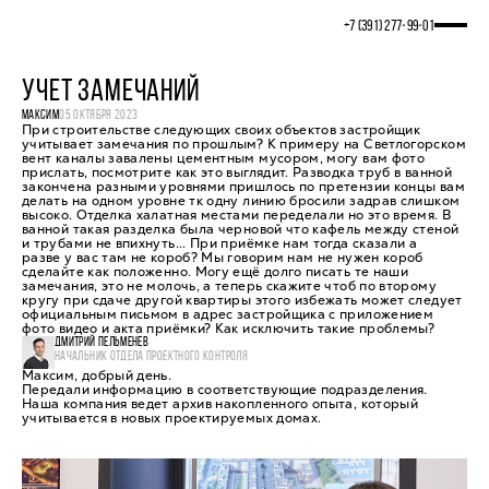
+7 (391) 277‒99‒01
УЧЕТ ЗАМЕЧАНИЙ
МАКСИМ
05 ОКТЯБРЯ 2023
При строительстве следующих своих объектов застройщик
учитывает замечания по прошлым? К примеру на Светлогорском
вент каналы завалены цементным мусором, могу вам фото
прислать, посмотрите как это выглядит. Разводка труб в ванной
закончена разными уровнями пришлось по претензии концы вам
делать на одном уровне тк одну линию бросили задрав слишком
высоко. Отделка халатная местами переделали но это время. В
ванной такая разделка была черновой что кафель между стеной
и трубами не впихнуть... При приёмке нам тогда сказали а
разве у вас там не короб? Мы говорим нам не нужен короб
сделайте как положенно. Могу ещё долго писать те наши
замечания, это не молочь, а теперь скажите чтоб по второму
кругу при сдаче другой квартиры этого избежать может следует
официальным письмом в адрес застройщика с приложением
фото видео и акта приёмки? Как исключить такие проблемы?
ДМИТРИЙ ПЕЛЬМЕНЕВ
НАЧАЛЬНИК ОТДЕЛА ПРОЕКТНОГО КОНТРОЛЯ
Максим, добрый день.
Передали информацию в соответствующие подразделения.
Наша компания ведет архив накопленного опыта, который
учитывается в новых проектируемых домах.