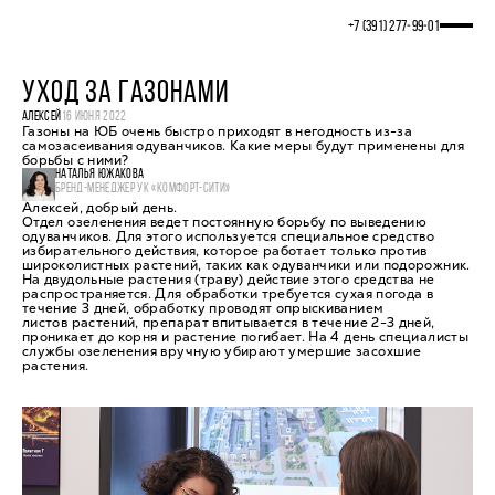
+7 (391) 277‒99‒01
УХОД ЗА ГАЗОНАМИ
АЛЕКСЕЙ
16 ИЮНЯ 2022
Газоны на ЮБ очень быстро приходят в негодность из-за
самозасеивания одуванчиков. Какие меры будут применены для
борьбы с ними?
НАТАЛЬЯ ЮЖАКОВА
БРЕНД-МЕНЕДЖЕР УК «КОМФОРТ-СИТИ»
Алексей, добрый день.
Отдел озеленения ведет постоянную борьбу по выведению
одуванчиков. Для этого используется специальное средство
избирательного действия, которое работает только против
широколистных растений, таких как одуванчики или подорожник.
На двудольные растения (траву) действие этого средства не
распространяется. Для обработки требуется сухая погода в
течение 3 дней, обработку проводят опрыскиванием
листов растений, препарат впитывается в течение 2-3 дней,
проникает до корня и растение погибает. На 4 день специалисты
службы озеленения вручную убирают умершие засохшие
растения.