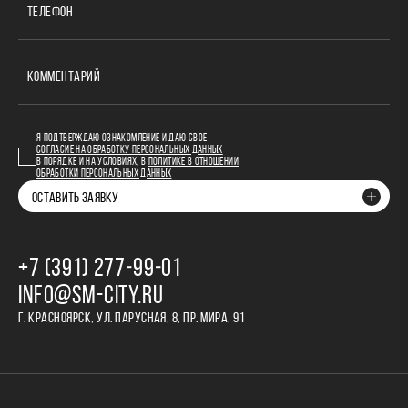
ТЕЛЕФОН
КОММЕНТАРИЙ
Я ПОДТВЕРЖДАЮ ОЗНАКОМЛЕНИЕ И ДАЮ СВОЕ
СОГЛАСИЕ НА ОБРАБОТКУ ПЕРСОНАЛЬНЫХ ДАННЫХ
В ПОРЯДКЕ И НА УСЛОВИЯХ, В
ПОЛИТИКЕ В ОТНОШЕНИИ
ОБРАБОТКИ ПЕРСОНАЛЬНЫХ ДАННЫХ
ОСТАВИТЬ ЗАЯВКУ
+7 (391) 277‒99‒01
INFO@SM-CITY.RU
Г. КРАСНОЯРСК, УЛ. ПАРУСНАЯ, 8, ПР. МИРА, 91