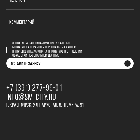
ТЕЛЕФОН
КОММЕНТАРИЙ
Я ПОДТВЕРЖДАЮ ОЗНАКОМЛЕНИЕ И ДАЮ СВОЕ
СОГЛАСИЕ НА ОБРАБОТКУ ПЕРСОНАЛЬНЫХ ДАННЫХ
В ПОРЯДКЕ И НА УСЛОВИЯХ, В
ПОЛИТИКЕ В ОТНОШЕНИИ
ОБРАБОТКИ ПЕРСОНАЛЬНЫХ ДАННЫХ
ОСТАВИТЬ ЗАЯВКУ
+7 (391) 277‒99‒01
INFO@SM-CITY.RU
Г. КРАСНОЯРСК, УЛ. ПАРУСНАЯ, 8, ПР. МИРА, 91