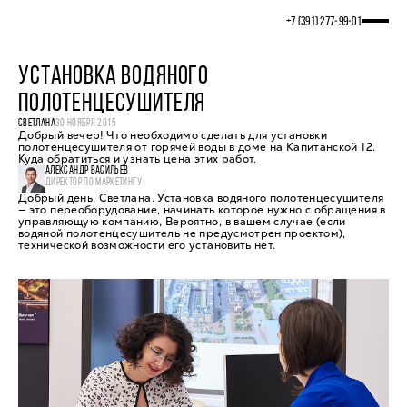
+7 (391) 277‒99‒01
УСТАНОВКА ВОДЯНОГО
ПОЛОТЕНЦЕСУШИТЕЛЯ
СВЕТЛАНА
30 НОЯБРЯ 2015
Добрый вечер! Что необходимо сделать для установки
полотенцесушителя от горячей воды в доме на Капитанской 12.
Куда обратиться и узнать цена этих работ.
АЛЕКСАНДР ВАСИЛЬЕВ
ДИРЕКТОР ПО МАРКЕТИНГУ
Добрый день, Светлана. Установка водяного полотенцесушителя
— это переоборудование, начинать которое нужно с обращения в
управляющую компанию, Вероятно, в вашем случае (если
водяной полотенцесушитель не предусмотрен проектом),
технической возможности его установить нет.