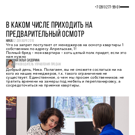
+7 (391) 277‒99‒01
В КАКОМ ЧИСЛЕ ПРИХОДИТЬ НА
ПРЕДВАРИТЕЛЬНЫЙ ОСМОТР
НИКА
02 ДЕКАБРЯ 2016
Что за запрет поступает от менеджеров на осмотр квартиры 1
собственник по адресу Апрельская, 1!
Полный бред - моя квартира - хоть целый полк придет, если это
нам нужно
НАТАЛЬЯ СИДОРИНА
РУКОВОДИТЕЛЬ УПРАВЛЕНИЯ ПРОДАЖ
Добрый день, Ника. Полагаем, вы не сможете сослаться ни на
кого из наших менеджеров, т.к. такого ограничения не
существует. Единственное, о чем мы просим собственников: не
тратить времени на замеры под мебель и перепланировку, а
сосредоточиться на приемке квартиры.