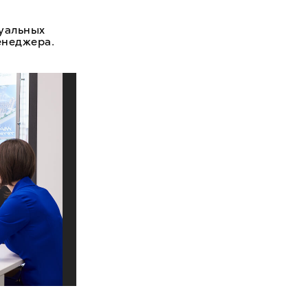
уальных
енеджера.