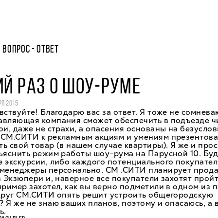
ВОПРОС - ОТВЕТ
ИЙ РАЗ О ШОУ-РУМЕ
РЯ 2015
вствуйте! Благодарю вас за ответ. Я тоже не сомнева
авляющая компания сможет обеспечить в подъезде ч
ои, даже не страхи, а опасения основаны на безусло
 СМ.СИТИ к рекламным акциям и умениям презентова
ь свой товар (в нашем случае квартиры). Я же и прос
ъяснить режим работы шоу-рума на Парусной 10. Буд
 экскурсии, либо каждого потенциального покупател
 менеджеры персонально. СМ .СИТИ планирует прода
в Экзюпери и, наверное все покупатели захотят прой
пример захотел, как вы верно подметили в одном из
вдруг СМ.СИТИ опять решит устроить общегородскую
 Я же не знаю ваших планов, поэтому и опасаюсь, а 
ь.