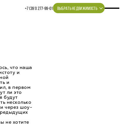
+7 (391) 277‒99‒01
ВЫБРАТЬ НЕДВИЖИМОСТЬ
юсь, что наша
истоту и
вной
ть и
ил, в первом
ут ли это
я будут
ть несколько
ти через шоу-
 предыдущих
вы не хотите