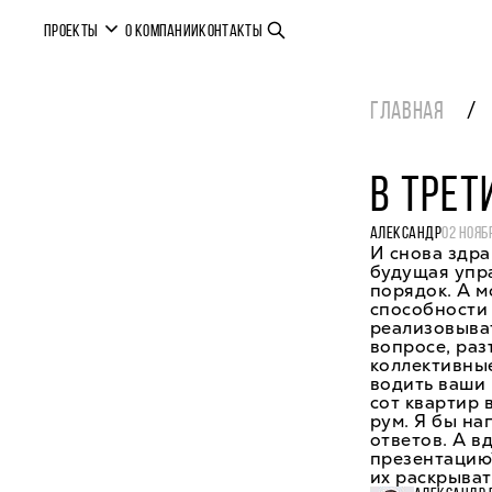
ПРОЕКТЫ
О КОМПАНИИ
КОНТАКТЫ
ГЛАВНАЯ
В ТРЕТ
АЛЕКСАНДР
02 НОЯБ
И снова здра
будущая упр
порядок. А м
способности
реализовыват
вопросе, раз
коллективные
водить ваши
сот квартир 
рум. Я бы на
ответов. А 
презентацию?
их раскрыват