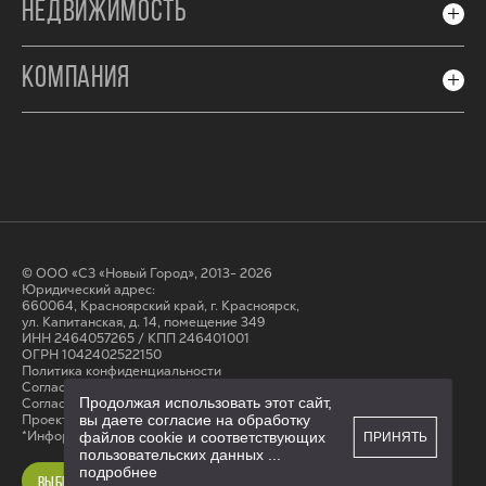
НЕДВИЖИМОСТЬ
КОМПАНИЯ
© ООО «СЗ «Новый Город», 2013- 2026
Юридический адрес:
660064, Красноярский край, г. Красноярск,
ул. Капитанская, д. 14, помещение 349
ИНН 2464057265 / КПП 246401001
ОГРН 1042402522150
Политика конфиденциальности
Согласие на обработку персональных данных
Продолжая использовать этот сайт,
Cогласие на получение рассылки
вы даете согласие на обработку
Проектные декларации на сайте наш.дом.рф
*Информация на сайте не является публичной офертой
файлов cookie и соответствующих
ПРИНЯТЬ
пользовательских данных
...
подробнее
ВЫБРАТЬ КВАРТИРУ