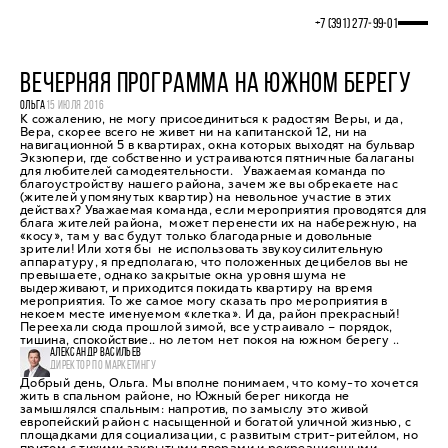
+7 (391) 277‒99‒01
ВЕЧЕРНЯЯ ПРОГРАММА НА ЮЖНОМ БЕРЕГУ
ОЛЬГА
15 ИЮЛЯ 2016
К сожалению, не могу присоединиться к радостям Веры, и да,
Вера, скорее всего не живет ни на капитанской 12, ни на
навигационной 5 в квартирах, окна которых выходят на бульвар
Экзюпери, где собственно и устраиваются пятничные балаганы
для любителей самодеятельности. Уважаемая команда по
благоустройству нашего района, зачем же вы обрекаете нас
(жителей упомянутых квартир) на невольное участие в этих
действах? Уважаемая команда, если мероприятия проводятся для
блага жителей района, может перенести их на набережную, на
«косу», там у вас будут только благодарные и довольные
зрители! Или хотя бы не использовать звукоусилительную
аппаратуру, я предполагаю, что положенных децибелов вы не
превышаете, однако закрытые окна уровня шума не
выдерживают, и приходится покидать квартиру на время
мероприятия. То же самое могу сказать про мероприятия в
некоем месте именуемом «клетка». И да, район прекрасный!
Переехали сюда прошлой зимой, все устраивало – порядок,
тишина, спокойствие.. но летом нет покоя на южном берегу ..
АЛЕКСАНДР ВАСИЛЬЕВ
ДИРЕКТОР ПО МАРКЕТИНГУ
Добрый день, Ольга. Мы вполне понимаем, что кому-то хочется
жить в спальном районе, но Южный берег никогда не
замышлялся спальным: напротив, по замыслу это живой
европейский район с насыщенной и богатой уличной жизнью, с
площадками для социализации, с развитым стрит-ритейлом, но