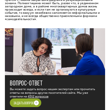
притом с тихими закрытыми дворами и рекреационными
зонами. Полная тишина может быть, разве что, в уединенном
загородном доме, а в районе многоквартирных домов жизнь
происходит всегда, и если там не организуются культурные
события, то вакуум неизбежно заполняется неформальными и
низовыми, и не всегда общественно приемлемыми формами
«самодеятельности».
ВОПРОС-ОТВЕТ
Вы можете задать вопрос нашим экспертам или прочитать
ответы на вопросы других посетителей сайта. Мы уже
ответили на
4512 вопросов
ЗАДАТЬ ВОПРОС