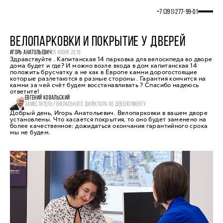
+7 (391) 277‒99‒01
ВЕЛОПАРКОВКИ И ПОКРЫТИЕ У ДВЕРЕЙ
ИГОРЬ АНАТОЛЬЕВИЧ
15 ИЮНЯ 2016
Здравствуйте . Капитанская 14 парковка для велосипеда во дворе
дома будет и где? И можно возле входа в дом капитанская 14
положить брусчатку а не как в Европе камни дорогостоящие
которые разлетаются в разные стороны . Гарантия кончится на
камни за чей счёт будем восстанавливать ? Спасибо надеюсь
ответите!
ЕВГЕНИЙ КОВАЛЬСКИЙ
ЗАМЕСТИТЕЛЬ ГЕНЕРАЛЬНОГО ДИРЕКТОРА ПО ДЕВЕЛОПМЕНТУ
Добрый день, Игорь Анатольевич. Велопарковки в вашем дворе
установлены. Что касается покрытия, то оно будет заменено на
более качественное: дожидаться окончания гарантийного срока
мы не будем.