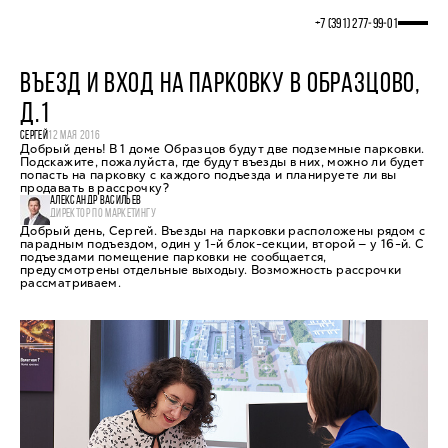
+7 (391) 277‒99‒01
ВЪЕЗД И ВХОД НА ПАРКОВКУ В ОБРАЗЦОВО,
Д.1
СЕРГЕЙ
12 МАЯ 2016
Добрый день! В 1 доме Образцов будут две подземные парковки.
Подскажите, пожалуйста, где будут въезды в них, можно ли будет
попасть на парковку с каждого подъезда и планируете ли вы
продавать в рассрочку?
АЛЕКСАНДР ВАСИЛЬЕВ
ДИРЕКТОР ПО МАРКЕТИНГУ
Добрый день, Сергей. Въезды на парковки расположены рядом с
парадным подъездом, один у 1-й блок-секции, второй — у 16-й. С
подъездами помещение парковки не сообщается,
предусмотрены отдельные выходыу. Возможность рассрочки
рассматриваем.