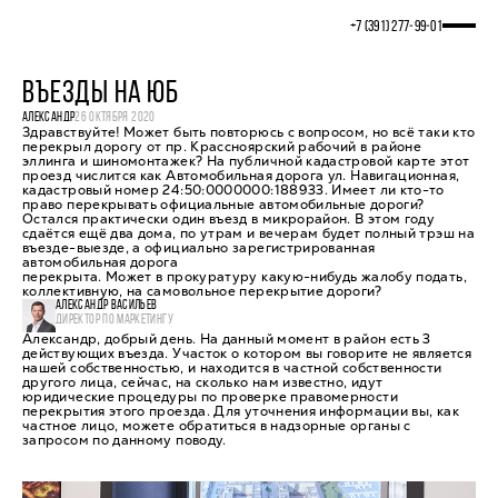
+7 (391) 277‒99‒01
ВЪЕЗДЫ НА ЮБ
АЛЕКСАНДР
26 ОКТЯБРЯ 2020
Здравствуйте! Может быть повторюсь с вопросом, но всё таки кто
перекрыл дорогу от пр. Крассноярский рабочий в районе
эллинга и шиномонтажек? На публичной кадастровой карте этот
проезд числится как Автомобильная дорога ул. Навигационная,
кадастровый номер 24:50:0000000:188933. Имеет ли кто-то
право перекрывать официальные автомобильные дороги?
Остался практически один въезд в микрорайон. В этом году
сдаётся ещё два дома, по утрам и вечерам будет полный трэш на
въезде-выезде, а официально зарегистрированная
автомобильная дорога
перекрыта. Может в прокуратуру какую-нибудь жалобу подать,
коллективную, на самовольное перекрытие дороги?
АЛЕКСАНДР ВАСИЛЬЕВ
ДИРЕКТОР ПО МАРКЕТИНГУ
Александр, добрый день. На данный момент в район есть 3
действующих въезда. Участок о котором вы говорите не является
нашей собственностью, и находится в частной собственности
другого лица, сейчас, на сколько нам известно, идут
юридические процедуры по проверке правомерности
перекрытия этого проезда. Для уточнения информации вы, как
частное лицо, можете обратиться в надзорные органы с
запросом по данному поводу.