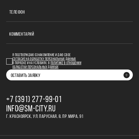
ТЕЛЕФОН
КОММЕНТАРИЙ
Я ПОДТВЕРЖДАЮ ОЗНАКОМЛЕНИЕ И ДАЮ СВОЕ
СОГЛАСИЕ НА ОБРАБОТКУ ПЕРСОНАЛЬНЫХ ДАННЫХ
В ПОРЯДКЕ И НА УСЛОВИЯХ, В
ПОЛИТИКЕ В ОТНОШЕНИИ
ОБРАБОТКИ ПЕРСОНАЛЬНЫХ ДАННЫХ
ОСТАВИТЬ ЗАЯВКУ
+7 (391) 277‒99‒01
INFO@SM-CITY.RU
Г. КРАСНОЯРСК, УЛ. ПАРУСНАЯ, 8, ПР. МИРА, 91