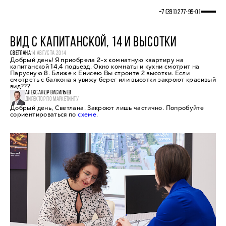
+7 (391) 277‒99‒01
ВИД С КАПИТАНСКОЙ, 14 И ВЫСОТКИ
СВЕТЛАНА
14 АВГУСТА 2014
Добрый день! Я приобрела 2-х комнатную квартиру на
капитанской 14,4 подьезд. Окно комнаты и кухни смотрит на
Парусную 8. Ближе к Енисею Вы строите 2 высотки. Если
смотреть с балкона я увижу берег или высотки закроют красивый
вид???
АЛЕКСАНДР ВАСИЛЬЕВ
ДИРЕКТОР ПО МАРКЕТИНГУ
Добрый день, Светлана. Закроют лишь частично. Попробуйте
сориентироваться по
схеме
.