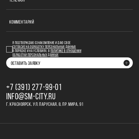
ТЕЛЕФОН
КОММЕНТАРИЙ
Я ПОДТВЕРЖДАЮ ОЗНАКОМЛЕНИЕ И ДАЮ СВОЕ
СОГЛАСИЕ НА ОБРАБОТКУ ПЕРСОНАЛЬНЫХ ДАННЫХ
В ПОРЯДКЕ И НА УСЛОВИЯХ, В
ПОЛИТИКЕ В ОТНОШЕНИИ
ОБРАБОТКИ ПЕРСОНАЛЬНЫХ ДАННЫХ
ОСТАВИТЬ ЗАЯВКУ
+7 (391) 277‒99‒01
INFO@SM-CITY.RU
Г. КРАСНОЯРСК, УЛ. ПАРУСНАЯ, 8, ПР. МИРА, 91