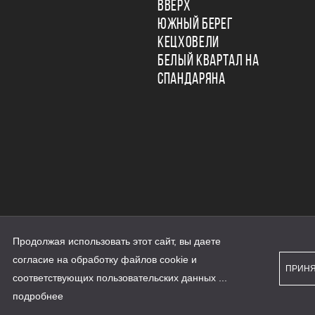
ВВЕРХ
ЮЖНЫЙ БЕРЕГ
КЕЦХОВЕЛИ
БЕЛЫЙ КВАРТАЛ НА
СПАНДАРЯНА
Продолжая использовать этот сайт, вы даете
ьности
согласие на обработку файлов cookie и
персональных данных
ПРИН
рассылки
соответствующих
пользовательских данных
...
а сайте наш.дом.рф
е является публичной офертой
подробнее