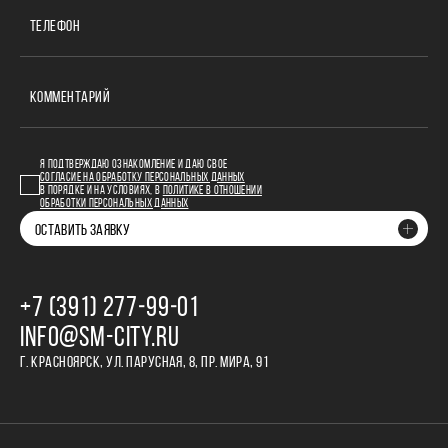
ТЕЛЕФОН
КОММЕНТАРИЙ
Я ПОДТВЕРЖДАЮ ОЗНАКОМЛЕНИЕ И ДАЮ СВОЕ
СОГЛАСИЕ НА ОБРАБОТКУ ПЕРСОНАЛЬНЫХ ДАННЫХ
В ПОРЯДКЕ И НА УСЛОВИЯХ, В
ПОЛИТИКЕ В ОТНОШЕНИИ
ОБРАБОТКИ ПЕРСОНАЛЬНЫХ ДАННЫХ
ОСТАВИТЬ ЗАЯВКУ
+7 (391) 277‒99‒01
INFO@SM-CITY.RU
Г. КРАСНОЯРСК, УЛ. ПАРУСНАЯ, 8, ПР. МИРА, 91