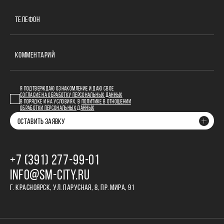
ТЕЛЕФОН
КОММЕНТАРИЙ
Я ПОДТВЕРЖДАЮ ОЗНАКОМЛЕНИЕ И ДАЮ СВОЕ
СОГЛАСИЕ НА ОБРАБОТКУ ПЕРСОНАЛЬНЫХ ДАННЫХ
В ПОРЯДКЕ И НА УСЛОВИЯХ, В
ПОЛИТИКЕ В ОТНОШЕНИИ
ОБРАБОТКИ ПЕРСОНАЛЬНЫХ ДАННЫХ
ОСТАВИТЬ ЗАЯВКУ
+7 (391) 277‒99‒01
INFO@SM-CITY.RU
Г. КРАСНОЯРСК, УЛ. ПАРУСНАЯ, 8, ПР. МИРА, 91