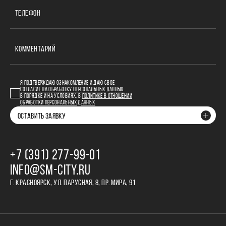
ТЕЛЕФОН
КОММЕНТАРИЙ
Я ПОДТВЕРЖДАЮ ОЗНАКОМЛЕНИЕ И ДАЮ СВОЕ
СОГЛАСИЕ НА ОБРАБОТКУ ПЕРСОНАЛЬНЫХ ДАННЫХ
В ПОРЯДКЕ И НА УСЛОВИЯХ, В
ПОЛИТИКЕ В ОТНОШЕНИИ
ОБРАБОТКИ ПЕРСОНАЛЬНЫХ ДАННЫХ
ОСТАВИТЬ ЗАЯВКУ
+7 (391) 277‒99‒01
INFO@SM-CITY.RU
Г. КРАСНОЯРСК, УЛ. ПАРУСНАЯ, 8, ПР. МИРА, 91