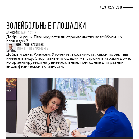
+7 (391) 277‒99‒01
ВОЛЕЙБОЛЬНЫЕ ПЛОЩАДКИ
АЛЕКСЕЙ
02 МАРТА 2018
Добрый день. Планируются ли строительство волейбольных
площадок ?
АЛЕКСАНДР ВАСИЛЬЕВ
ДИРЕКТОР ПО МАРКЕТИНГУ
Добрый день, Алексей. Уточните, пожалуйста, какой проект вы
имеете в виду. Спортивные площадки мы строим в каждом доме,
но ориентируемся на универсальные, пригодные для разных
видов физической активности.