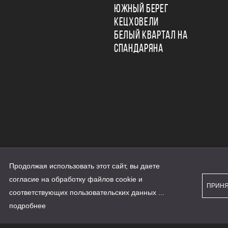
ЮЖНЫЙ БЕРЕГ
КЕЦХОВЕЛИ
БЕЛЫЙ КВАРТАЛ НА
СПАНДАРЯНА
Продолжая использовать этот сайт, вы даете
ьности
согласие на обработку файлов cookie и
персональных данных
ПРИН
рассылки
соответствующих
пользовательских данных
...
а сайте наш.дом.рф
е является публичной офертой
подробнее