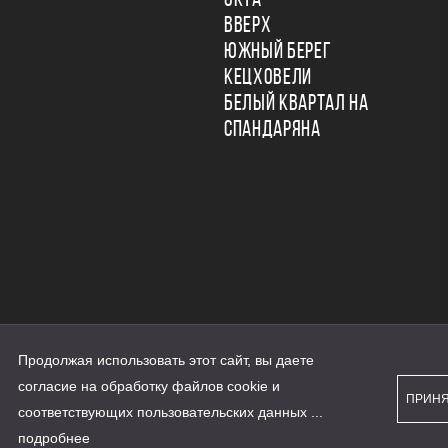
ОКТА
ВВЕРХ
ЮЖНЫЙ БЕРЕГ
КЕЦХОВЕЛИ
БЕЛЫЙ КВАРТАЛ НА
СПАНДАРЯНА
Продолжая использовать этот сайт, вы даете
ьности
согласие на обработку файлов cookie и
персональных данных
ПРИН
рассылки
соответствующих
пользовательских данных
...
а сайте наш.дом.рф
е является публичной офертой
подробнее