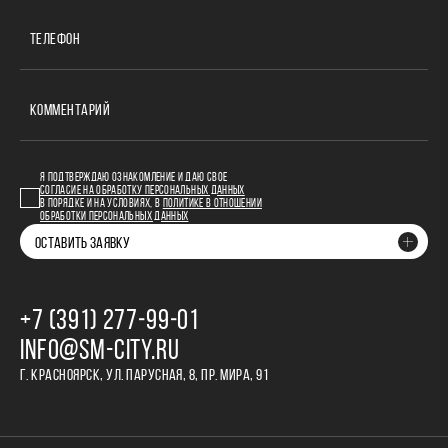
ТЕЛЕФОН
КОММЕНТАРИЙ
Я ПОДТВЕРЖДАЮ ОЗНАКОМЛЕНИЕ И ДАЮ СВОЕ
СОГЛАСИЕ НА ОБРАБОТКУ ПЕРСОНАЛЬНЫХ ДАННЫХ
В ПОРЯДКЕ И НА УСЛОВИЯХ, В
ПОЛИТИКЕ В ОТНОШЕНИИ
ОБРАБОТКИ ПЕРСОНАЛЬНЫХ ДАННЫХ
ОСТАВИТЬ ЗАЯВКУ
+7 (391) 277‒99‒01
INFO@SM-CITY.RU
Г. КРАСНОЯРСК, УЛ. ПАРУСНАЯ, 8, ПР. МИРА, 91