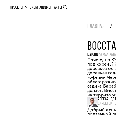
ПРОЕКТЫ
О КОМПАНИИ
КОНТАКТЫ
ГЛАВНАЯ
ВОССТА
МАРИНА
06 МАЯ 2019
Почему на Ю
под корень? 
деревьев ост
деревьев год
кофейни Черн
облагоражива
садика Бараб
делает. Вмес
на территори
АЛЕКСАНДР 
ДИРЕКТОР П
Добрый день,
подземной па