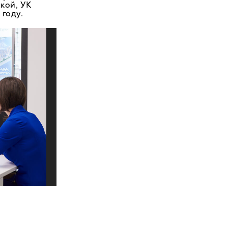
кой, УК
 году.