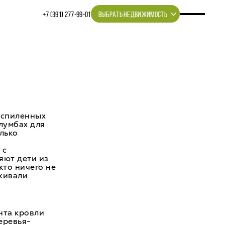
+7 (391) 277‒99‒01
ВЫБРАТЬ НЕДВИЖИМОСТЬ
 спиленных
лумбах для
лько
 с
яют дети из
кто ничего не
аживали
нта кровли
еревья-