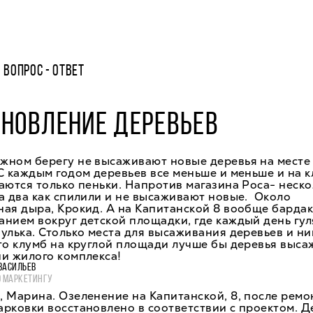
ВОПРОС - ОТВЕТ
НОВЛЕНИЕ ДЕРЕВЬЕВ
жном берегу не высаживают новые деревья на месте
С каждым годом деревьев все меньше и меньше и на к
аются только пеньки. Напротив магазина Роса- неско
а два как спилили и не высаживают новые. Около
ая дыра, Крокид. А на Капитанской 8 вообще бардак
нием вокруг детской площадки, где каждый день гул
улька. Столько места для высаживания деревьев и ни
то клумб на круглой площади лучше бы деревья выс
и жилого комплекса!
ВАСИЛЬЕВ
О МАРКЕТИНГУ
 Марина. Озеленение на Капитанской, 8, после ремо
рковки восстановлено в соответствии с проектом. Д