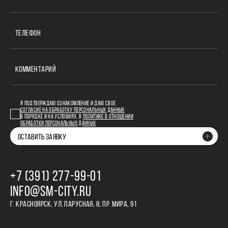
ТЕЛЕФОН
КОММЕНТАРИЙ
Я ПОДТВЕРЖДАЮ ОЗНАКОМЛЕНИЕ И ДАЮ СВОЕ
СОГЛАСИЕ НА ОБРАБОТКУ ПЕРСОНАЛЬНЫХ ДАННЫХ
В ПОРЯДКЕ И НА УСЛОВИЯХ, В
ПОЛИТИКЕ В ОТНОШЕНИИ
ОБРАБОТКИ ПЕРСОНАЛЬНЫХ ДАННЫХ
ОСТАВИТЬ ЗАЯВКУ
+7 (391) 277‒99‒01
INFO@SM-CITY.RU
Г. КРАСНОЯРСК, УЛ. ПАРУСНАЯ, 8, ПР. МИРА, 91