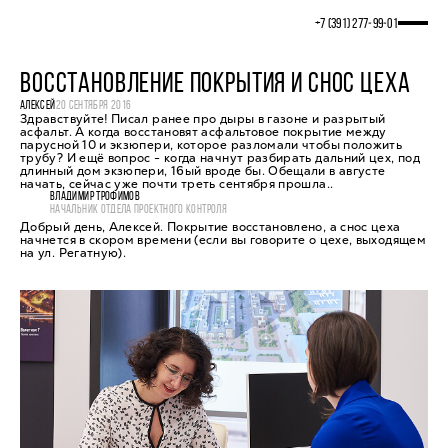
+7 (391) 277‒99‒01
ВОССТАНОВЛЕНИЕ ПОКРЫТИЯ И СНОС ЦЕХА
АЛЕКСЕЙ
20 СЕНТЯБРЯ 2016
Здравствуйте! Писал ранее про дыры в газоне и разрытый
асфальт. А когда восстановят асфальтовое покрытие между
парусной 10 и экзюпери, которое разломали чтобы положить
трубу? И ещё вопрос - когда начнут разбирать дальний цех, под
длинный дом экзюпери, 16ый вроде бы. Обещали в августе
начать, сейчас уже почти треть сентября прошла..
ВЛАДИМИР ТРОФИМОВ
НАЧАЛЬНИК ОТДЕЛА ПРОЕКТНОГО КОНТРОЛЯ
Добрый день, Алексей. Покрытие восстановлено, а снос цеха
начнется в скором времени (если вы говорите о цехе, выходящем
на ул. Регатную).