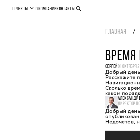
ПРОЕКТЫ
О КОМПАНИИ
КОНТАКТЫ
ГЛАВНАЯ
ВРЕМЯ 
СЕРГЕЙ
01 ОКТЯБРЯ 2
Добрый день
Расскажите п
Навигационно
Сколько врем
каком поряд
АЛЕКСАНДР 
ДИРЕКТОР П
Добрый день,
опубликованн
Недочетов, н