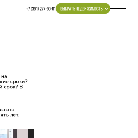
+7 (391) 277‒99‒01
ВЫБРАТЬ НЕДВИЖИМОСТЬ
 на
кие сроки?
й срок? В
гласно
ять лет.