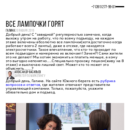
+7 (391) 277‒99‒01
ВСЕ ЛАМПОЧКИ ГОРЯТ
ГАЛИНА
20 ЯНВАРЯ 2016
Добрый день! С "завидной" регулярностью замечаю, когда
выхожу утром на работу, что по всему подъезду, на каждом
этаже включены абсолютно все лампочки(хотя достаточно когда
работают всего 2 лампы), даже в отсеке, где находятся
электросчетчики. Такое впечатление, что кто-то проходит по
всем подъездам и намеренно их включает! Зачем?! Сами жители
это не делают! Мы хотим экономить и платить меньше, а кому
это выгодно непонятно.....Специально прохожу пешком(живу на 8
этаже) и выключаю лишний свет. Может кто то может это
объяснить........?
АЛЕКСАНДР ВАСИЛЬЕВ
ДИРЕКТОР ПО МАРКЕТИНГУ
Добрый день, Галина. На сайте Южного берега есть
рубрика
вопросов и ответов
, где жителям отвечают представители
управляющей компании. Только, пожалуйста, укажите
обязательно дом и подъезд.