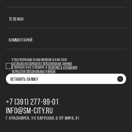
ТЕЛЕФОН
КОММЕНТАРИЙ
Я ПОДТВЕРЖДАЮ ОЗНАКОМЛЕНИЕ И ДАЮ СВОЕ
СОГЛАСИЕ НА ОБРАБОТКУ ПЕРСОНАЛЬНЫХ ДАННЫХ
В ПОРЯДКЕ И НА УСЛОВИЯХ, В
ПОЛИТИКЕ В ОТНОШЕНИИ
ОБРАБОТКИ ПЕРСОНАЛЬНЫХ ДАННЫХ
ОСТАВИТЬ ЗАЯВКУ
+7 (391) 277‒99‒01
INFO@SM-CITY.RU
Г. КРАСНОЯРСК, УЛ. ПАРУСНАЯ, 8, ПР. МИРА, 91