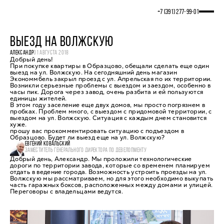
+7 (391) 277‒99‒01
ВЫЕЗД НА ВОЛЖСКУЮ
АЛЕКСАНДР
01 АВГУСТА 2018
Добрый день!
При покупке квартиры в Образцово, обещали сделать еще один
выезд на ул. Волжскую. На сегодняшний день магазин
Экономмбель закрыл проезд с ул. Апрельская по их территории.
Возникли серьезные проблемы с выездом и заездом, особенно в
часы пик. Дорога через завод, очень разбита и ей пользуются
единицы жителей.
В этом году заселение еще двух домов, мы просто погрязнем в
пробках. Проблем много, с выездом с придомовой территории, с
выездом на ул. Волжскую. Ситуация с каждым днем становится
хуже.
прошу вас прокомментировать ситуацию с подъездом в
Образцово. Будет ли выезд еще на ул. Волжскую?
ЕВГЕНИЙ КОВАЛЬСКИЙ
ЗАМЕСТИТЕЛЬ ГЕНЕРАЛЬНОГО ДИРЕКТОРА ПО ДЕВЕЛОПМЕНТУ
Добрый день, Александр. Мы проложили технологические
дороги по территории завода, которые со временем планируем
отдать в ведение города. Возможность устроить проезды на ул.
Волжскую мы рассматриваем, но для этого необходимо выкупать
часть гаражных боксов, расположенных между домами и улицей.
Переговоры с владельцами ведутся.