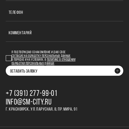
ТЕЛЕФОН
КОММЕНТАРИЙ
Я ПОДТВЕРЖДАЮ ОЗНАКОМЛЕНИЕ И ДАЮ СВОЕ
СОГЛАСИЕ НА ОБРАБОТКУ ПЕРСОНАЛЬНЫХ ДАННЫХ
В ПОРЯДКЕ И НА УСЛОВИЯХ, В
ПОЛИТИКЕ В ОТНОШЕНИИ
ОБРАБОТКИ ПЕРСОНАЛЬНЫХ ДАННЫХ
ОСТАВИТЬ ЗАЯВКУ
+7 (391) 277‒99‒01
INFO@SM-CITY.RU
Г. КРАСНОЯРСК, УЛ. ПАРУСНАЯ, 8, ПР. МИРА, 91