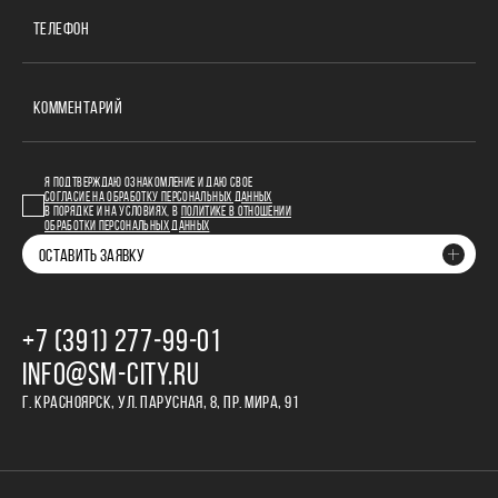
ТЕЛЕФОН
КОММЕНТАРИЙ
Я ПОДТВЕРЖДАЮ ОЗНАКОМЛЕНИЕ И ДАЮ СВОЕ
СОГЛАСИЕ НА ОБРАБОТКУ ПЕРСОНАЛЬНЫХ ДАННЫХ
В ПОРЯДКЕ И НА УСЛОВИЯХ, В
ПОЛИТИКЕ В ОТНОШЕНИИ
ОБРАБОТКИ ПЕРСОНАЛЬНЫХ ДАННЫХ
ОСТАВИТЬ ЗАЯВКУ
+7 (391) 277‒99‒01
INFO@SM-CITY.RU
Г. КРАСНОЯРСК, УЛ. ПАРУСНАЯ, 8, ПР. МИРА, 91