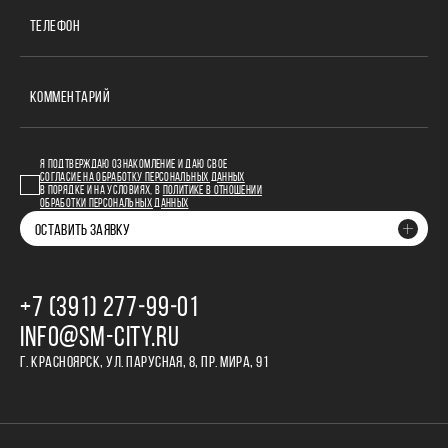
ТЕЛЕФОН
КОММЕНТАРИЙ
Я ПОДТВЕРЖДАЮ ОЗНАКОМЛЕНИЕ И ДАЮ СВОЕ
СОГЛАСИЕ НА ОБРАБОТКУ ПЕРСОНАЛЬНЫХ ДАННЫХ
В ПОРЯДКЕ И НА УСЛОВИЯХ, В
ПОЛИТИКЕ В ОТНОШЕНИИ
ОБРАБОТКИ ПЕРСОНАЛЬНЫХ ДАННЫХ
ОСТАВИТЬ ЗАЯВКУ
+7 (391) 277‒99‒01
INFO@SM-CITY.RU
Г. КРАСНОЯРСК, УЛ. ПАРУСНАЯ, 8, ПР. МИРА, 91