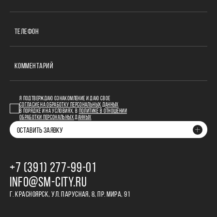
ТЕЛЕФОН
КОММЕНТАРИЙ
Я ПОДТВЕРЖДАЮ ОЗНАКОМЛЕНИЕ И ДАЮ СВОЕ
СОГЛАСИЕ НА ОБРАБОТКУ ПЕРСОНАЛЬНЫХ ДАННЫХ
В ПОРЯДКЕ И НА УСЛОВИЯХ, В
ПОЛИТИКЕ В ОТНОШЕНИИ
ОБРАБОТКИ ПЕРСОНАЛЬНЫХ ДАННЫХ
ОСТАВИТЬ ЗАЯВКУ
+7 (391) 277‒99‒01
INFO@SM-CITY.RU
Г. КРАСНОЯРСК, УЛ. ПАРУСНАЯ, 8, ПР. МИРА, 91