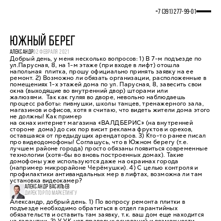
+7 (391) 277‒99‒01
ЮЖНЫЙ БЕРЕГ
АЛЕКСАНДР
02 ФЕВРАЛЯ 2021
Добрый день, у меня несколько вопросов: 1) В 7-м подъезде по
ул.Парусная, 8, на 1-м этаже (при входе в лифт) отошла
напольная плитка, прошу официально принять заявку на ее
ремонт. 2) Возможно ли обязать организации, расположенные в
помещениях 1-х этажей дома по ул. Парусная, 8, завесить свои
окна (выходящие во внутренний двор) шторами или
жалюзями. Так как гуляя во дворе, невольно наблюдаешь
процесс работы: пивнушки, школы танцев, тренажерного зала,
магазинов и офисов, хотя я считаю, что видеть жители дома этого
не должны! Как пример
на окнах интернет магазина «ВАЛДБЕРИС» (на внутренней
стороне дома) до сих пор висит реклама фруктов и орехов,
оставшаяся от предыдущих арендаторов. 3) Кто-то ранее писал
про видеодомофоны! Соглашусь, что в Южном берегу (т.е.
лучшем районе города) просто обязаны появиться современные
технологии (хотя-бы во вновь построенных домах). Такие
домофоны уже используются даже на окраинах города
(например микрорайоне Черёмушки). 4) С целью контроля и
профилактики антивандальных мер в лифтах, возможна ли там
установка видеокамер?
АЛЕКСАНДР ВАСИЛЬЕВ
ДИРЕКТОР ПО МАРКЕТИНГУ
Александр, добрый день. 1) По вопросу ремонта плитки в
подъезде необходимо обратиться в отдел гарантийных
обязательств и оставить там заявку, т.к. ваш дом еще находится