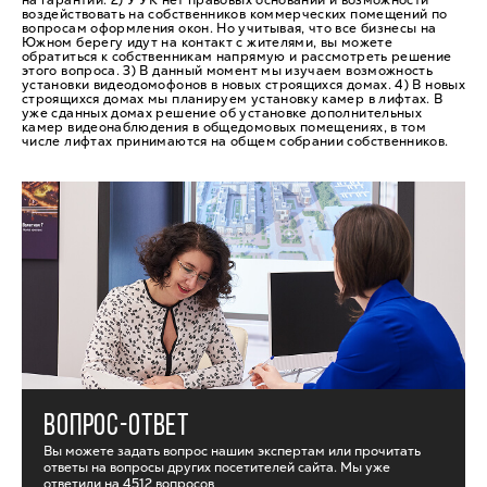
на гарантии. 2) У УК нет правовых оснований и возможности
воздействовать на собственников коммерческих помещений по
вопросам оформления окон. Но учитывая, что все бизнесы на
Южном берегу идут на контакт с жителями, вы можете
обратиться к собственникам напрямую и рассмотреть решение
этого вопроса. 3) В данный момент мы изучаем возможность
установки видеодомофонов в новых строящихся домах. 4) В новых
строящихся домах мы планируем установку камер в лифтах. В
уже сданных домах решение об установке дополнительных
камер видеонаблюдения в общедомовых помещениях, в том
числе лифтах принимаются на общем собрании собственников.
ВОПРОС-ОТВЕТ
Вы можете задать вопрос нашим экспертам или прочитать
ответы на вопросы других посетителей сайта. Мы уже
ответили на
4512 вопросов