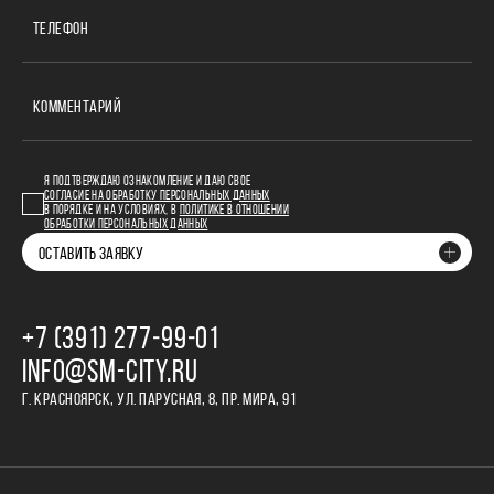
ТЕЛЕФОН
КОММЕНТАРИЙ
Я ПОДТВЕРЖДАЮ ОЗНАКОМЛЕНИЕ И ДАЮ СВОЕ
СОГЛАСИЕ НА ОБРАБОТКУ ПЕРСОНАЛЬНЫХ ДАННЫХ
В ПОРЯДКЕ И НА УСЛОВИЯХ, В
ПОЛИТИКЕ В ОТНОШЕНИИ
ОБРАБОТКИ ПЕРСОНАЛЬНЫХ ДАННЫХ
ОСТАВИТЬ ЗАЯВКУ
+7 (391) 277‒99‒01
INFO@SM-CITY.RU
Г. КРАСНОЯРСК, УЛ. ПАРУСНАЯ, 8, ПР. МИРА, 91