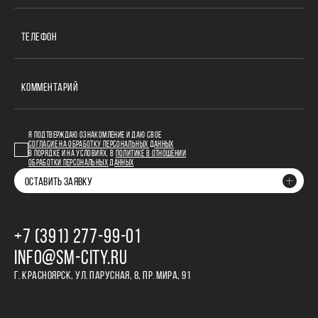
ТЕЛЕФОН
КОММЕНТАРИЙ
Я ПОДТВЕРЖДАЮ ОЗНАКОМЛЕНИЕ И ДАЮ СВОЕ
СОГЛАСИЕ НА ОБРАБОТКУ ПЕРСОНАЛЬНЫХ ДАННЫХ
В ПОРЯДКЕ И НА УСЛОВИЯХ, В
ПОЛИТИКЕ В ОТНОШЕНИИ
ОБРАБОТКИ ПЕРСОНАЛЬНЫХ ДАННЫХ
ОСТАВИТЬ ЗАЯВКУ
+7 (391) 277‒99‒01
INFO@SM-CITY.RU
Г. КРАСНОЯРСК, УЛ. ПАРУСНАЯ, 8, ПР. МИРА, 91