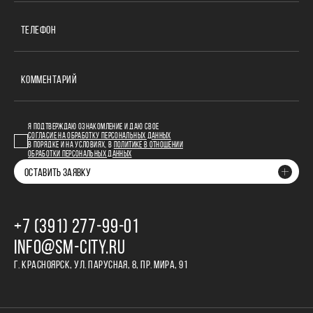
ТЕЛЕФОН
КОММЕНТАРИЙ
Я ПОДТВЕРЖДАЮ ОЗНАКОМЛЕНИЕ И ДАЮ СВОЕ
СОГЛАСИЕ НА ОБРАБОТКУ ПЕРСОНАЛЬНЫХ ДАННЫХ
В ПОРЯДКЕ И НА УСЛОВИЯХ, В
ПОЛИТИКЕ В ОТНОШЕНИИ
ОБРАБОТКИ ПЕРСОНАЛЬНЫХ ДАННЫХ
ОСТАВИТЬ ЗАЯВКУ
+7 (391) 277‒99‒01
INFO@SM-CITY.RU
Г. КРАСНОЯРСК, УЛ. ПАРУСНАЯ, 8, ПР. МИРА, 91