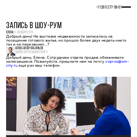
+7 (391) 277‒99‒01
ЗАПИСЬ В ШОУ-РУМ
ЕЛЕНА
11 НОЯБРЯ 2015
Добрый день! На выставке недвижимости записалась на
посещение готового жилья, но прошло более двух недель никто
так и не перезвонил...?
АЛЕКСАНДР ВАСИЛЬЕВ
ДИРЕКТОР ПО МАРКЕТИНГУ
Добрый день, Елена. Сотрудники отдела продаж обзванивали
записавшихся. Пожалуйста, пришлите нам на почту
vopros@sm-
city.ru
еще раз ваш телефон.