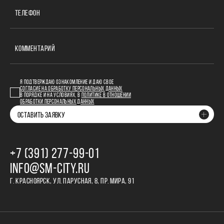
ТЕЛЕФОН
КОММЕНТАРИЙ
Я ПОДТВЕРЖДАЮ ОЗНАКОМЛЕНИЕ И ДАЮ СВОЕ
СОГЛАСИЕ НА ОБРАБОТКУ ПЕРСОНАЛЬНЫХ ДАННЫХ
В ПОРЯДКЕ И НА УСЛОВИЯХ, В
ПОЛИТИКЕ В ОТНОШЕНИИ
ОБРАБОТКИ ПЕРСОНАЛЬНЫХ ДАННЫХ
ОСТАВИТЬ ЗАЯВКУ
+7 (391) 277‒99‒01
INFO@SM-CITY.RU
Г. КРАСНОЯРСК, УЛ. ПАРУСНАЯ, 8, ПР. МИРА, 91