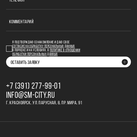
ТЕЛЕФОН
КОММЕНТАРИЙ
Я ПОДТВЕРЖДАЮ ОЗНАКОМЛЕНИЕ И ДАЮ СВОЕ
СОГЛАСИЕ НА ОБРАБОТКУ ПЕРСОНАЛЬНЫХ ДАННЫХ
В ПОРЯДКЕ И НА УСЛОВИЯХ, В
ПОЛИТИКЕ В ОТНОШЕНИИ
ОБРАБОТКИ ПЕРСОНАЛЬНЫХ ДАННЫХ
ОСТАВИТЬ ЗАЯВКУ
+7 (391) 277‒99‒01
INFO@SM-CITY.RU
Г. КРАСНОЯРСК, УЛ. ПАРУСНАЯ, 8, ПР. МИРА, 91