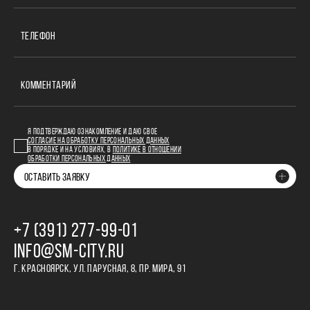
ТЕЛЕФОН
КОММЕНТАРИЙ
Я ПОДТВЕРЖДАЮ ОЗНАКОМЛЕНИЕ И ДАЮ СВОЕ
СОГЛАСИЕ НА ОБРАБОТКУ ПЕРСОНАЛЬНЫХ ДАННЫХ
В ПОРЯДКЕ И НА УСЛОВИЯХ, В
ПОЛИТИКЕ В ОТНОШЕНИИ
ОБРАБОТКИ ПЕРСОНАЛЬНЫХ ДАННЫХ
ОСТАВИТЬ ЗАЯВКУ
+7 (391) 277‒99‒01
INFO@SM-CITY.RU
Г. КРАСНОЯРСК, УЛ. ПАРУСНАЯ, 8, ПР. МИРА, 91