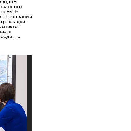
 вводом
ованного
ремя. В
х требований
прокладки.
аспекте
ышать
рада, то