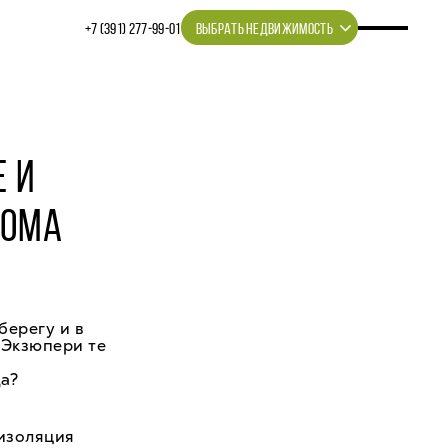
+7 (391) 277‒99‒01
ВЫБРАТЬ НЕДВИЖИМОСТЬ
 И
ДОМА
берегу и в
 Экзюпери те
а?
оизоляция