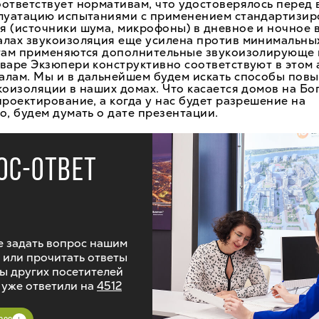
ответствует нормативам, что удостоверялось перед
плуатацию испытаниями с применением стандартизир
 (источники шума, микрофоны) в дневное и ночное в
алах звукоизоляция еще усилена против минимальны
 там применяются дополнительные звукоизолирующе 
варе Экзюпери конструктивно соответствуют в этом 
алам. Мы и в дальнейшем будем искать способы пов
коизоляции в наших домах. Что касается домов на Бог
проектирование, а когда у нас будет разрешение на
о, будем думать о дате презентации.
ОС-ОТВЕТ
 задать вопрос нашим
 или прочитать ответы
ы других посетителей
 уже ответили на
4512