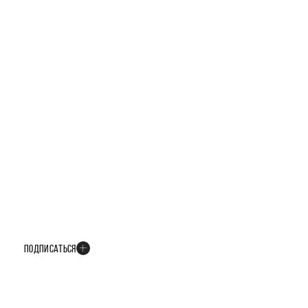
БУДЬТЕ В КУРСЕ ВСЕХ НОВОСТЕЙ
В телеграм-канале мы рассказываем только о важных и интересных
событиях развития проекта
ПОДПИСАТЬСЯ