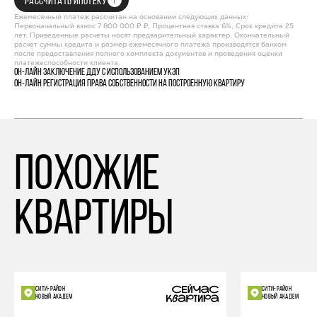
РАССЧИТАТЬ ИПОТЕКУ
Ежемесячный платеж рассчитан на основании следующих данных:
Первоначальный взнос 7 800 000 ₽ ₽, Процентная ставка 6%, Срок кредита 25
лет. Приведенные расчеты носят предварительный характер. Окончательный
расчет суммы кредита и размер ежемесячного платежа производятся банком
после предоставления полного комплекта документов и проведения оценки
платежеспособности клиента.
Он-лайн заключение ДДУ с использованием УКЭП
Он-лайн регистрация права собственности на построенную квартиру
похожие
квартиры
СИТИ-РАЙОН
СИТИ-РАЙОН
НОВЫЙ АКАДЕМ
НОВЫЙ АКАДЕМ