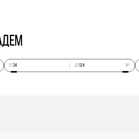
АДЕМ
ОТ
ДО
м²