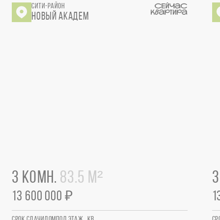
СИТИ-РАЙОН
НОВЫЙ АКАДЕМ
3 КОМН.
83.5 М²
3
13 600 000 ₽
1
СРОК СДАЧИ
ДОМ
ПОД.
ЭТАЖ
КВ.
СР