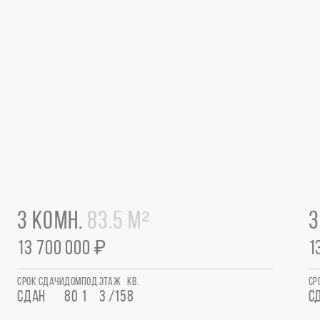
3 КОМН.
83.5 М²
3
13 700 000 ₽
1
СРОК СДАЧИ
ДОМ
ПОД.
ЭТАЖ
КВ.
СР
СДАН
80
1
3 /15
8
С