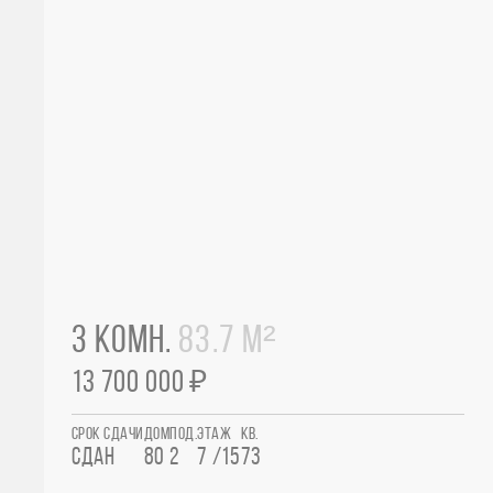
3 КОМН.
83.7 М²
13 700 000 ₽
СРОК СДАЧИ
ДОМ
ПОД.
ЭТАЖ
КВ.
СДАН
80
2
7 /15
73