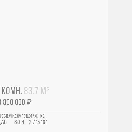
 КОМН.
83.7 М²
3 800 000 ₽
ОК СДАЧИ
ДОМ
ПОД.
ЭТАЖ
КВ.
ДАН
80
4
2 /15
161