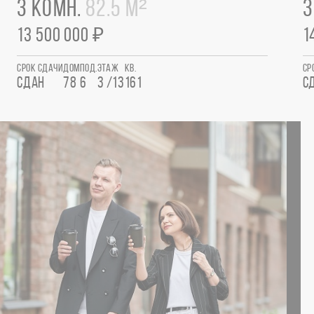
3 КОМН.
82.5 М²
3
13 500 000 ₽
1
СРОК СДАЧИ
ДОМ
ПОД.
ЭТАЖ
КВ.
СР
СДАН
78
6
3 /13
161
С