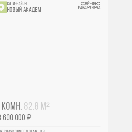
СИТИ-РАЙОН
НОВЫЙ АКАДЕМ
 КОМН.
82.8 М²
3 600 000 ₽
ОК СДАЧИ
ДОМ
ПОД.
ЭТАЖ
КВ.