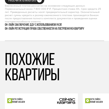
РАССЧИТАТЬ ИПОТЕКУ
Ежемесячный платеж рассчитан на основании следующих данных:
Первоначальный взнос 7 800 000 ₽ ₽, Процентная ставка 6%, Срок кредита 25
лет. Приведенные расчеты носят предварительный характер. Окончательный
расчет суммы кредита и размер ежемесячного платежа производятся банком
после предоставления полного комплекта документов и проведения оценки
платежеспособности клиента.
Он-лайн заключение ДДУ с использованием УКЭП
Он-лайн регистрация права собственности на построенную квартиру
похожие
квартиры
СИТИ-РАЙОН
СИТИ-РАЙОН
НОВЫЙ АКАДЕМ
НОВЫЙ АКАДЕМ