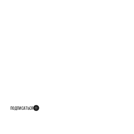
БУДЬТЕ В КУРСЕ ВСЕХ НОВОСТЕЙ
В телеграм-канале мы рассказываем только о важных и интересных
событиях развития проекта
ПОДПИСАТЬСЯ