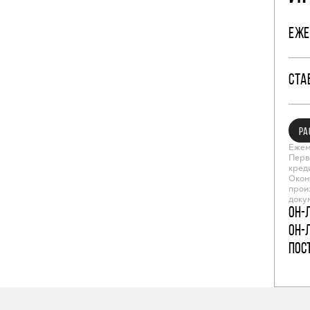
ЕЖЕ
СТА
РА
Ежем
Перв
кред
Окон
прои
доку
Он-
Он-
пос