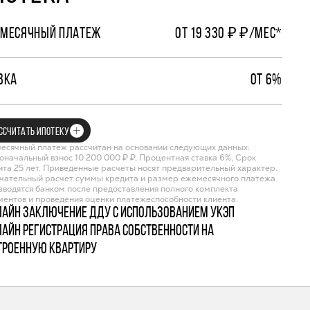
МЕСЯЧНЫЙ ПЛАТЕЖ
ОТ 19 330 ₽ ₽/МЕС*
ВКА
ОТ 6%
ССЧИТАТЬ ИПОТЕКУ
есячный платеж рассчитан на основании следующих данных:
оначальный взнос 10 200 000 ₽ ₽, Процентная ставка 6%, Срок
ита 25 лет. Приведенные расчеты носят предварительный характер.
чательный расчет суммы кредита и размер ежемесячного платежа
зводятся банком после предоставления полного комплекта
ментов и проведения оценки платежеспособности клиента.
лайн заключение ДДУ с использованием УКЭП
лайн регистрация права собственности на
троенную квартиру