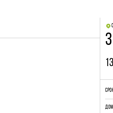
3
1
СРО
ДО