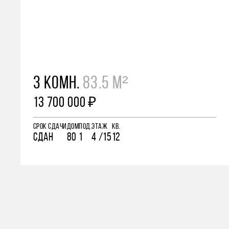
3 КОМН.
83.5 М²
13 700 000 ₽
СРОК СДАЧИ
ДОМ
ПОД.
ЭТАЖ
КВ.
СДАН
80
1
4 /15
12