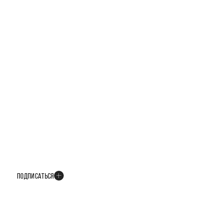
БУДЬТЕ В КУРСЕ ВСЕХ НОВОСТЕЙ
В телеграм-канале мы рассказываем только о важных и интересных
событиях развития проекта
ПОДПИСАТЬСЯ