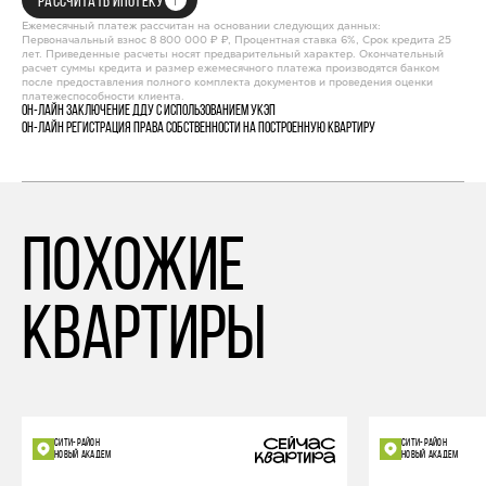
РАССЧИТАТЬ ИПОТЕКУ
Ежемесячный платеж рассчитан на основании следующих данных:
Первоначальный взнос 8 800 000 ₽ ₽, Процентная ставка 6%, Срок кредита 25
лет. Приведенные расчеты носят предварительный характер. Окончательный
расчет суммы кредита и размер ежемесячного платежа производятся банком
после предоставления полного комплекта документов и проведения оценки
платежеспособности клиента.
Он-лайн заключение ДДУ с использованием УКЭП
Он-лайн регистрация права собственности на построенную квартиру
похожие
квартиры
СИТИ-РАЙОН
СИТИ-РАЙОН
НОВЫЙ АКАДЕМ
НОВЫЙ АКАДЕМ