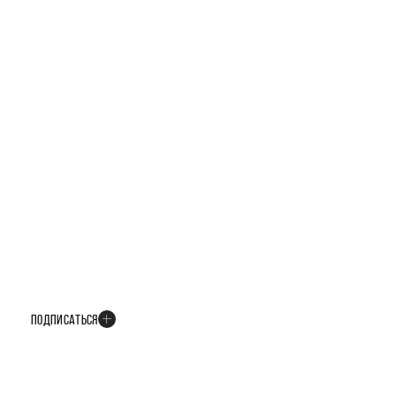
БУДЬТЕ В КУРСЕ ВСЕХ НОВОСТЕЙ
В телеграм-канале мы рассказываем только о важных и интересных
событиях развития проекта
ПОДПИСАТЬСЯ