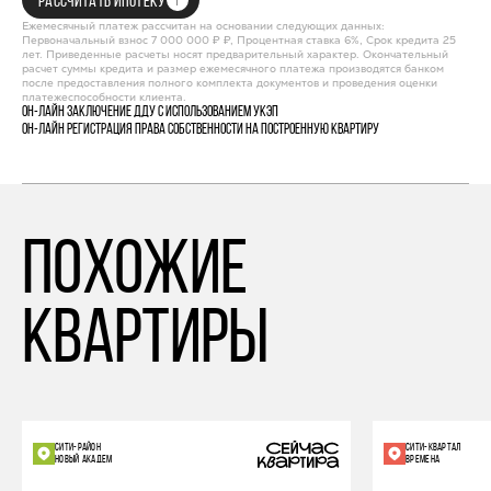
РАССЧИТАТЬ ИПОТЕКУ
Ежемесячный платеж рассчитан на основании следующих данных:
Первоначальный взнос 7 000 000 ₽ ₽, Процентная ставка 6%, Срок кредита 25
лет. Приведенные расчеты носят предварительный характер. Окончательный
расчет суммы кредита и размер ежемесячного платежа производятся банком
после предоставления полного комплекта документов и проведения оценки
платежеспособности клиента.
Он-лайн заключение ДДУ с использованием УКЭП
Он-лайн регистрация права собственности на построенную квартиру
похожие
квартиры
СИТИ-РАЙОН
СИТИ-КВАРТАЛ
НОВЫЙ АКАДЕМ
ВРЕМЕНА