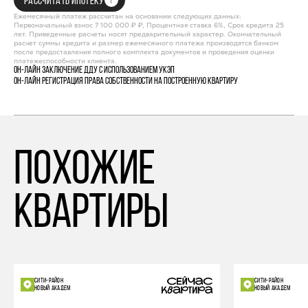
РАССЧИТАТЬ ИПОТЕКУ
Ежемесячный платеж рассчитан на основании следующих данных:
Первоначальный взнос 7 100 000 ₽ ₽, Процентная ставка 6%, Срок кредита 25
лет. Приведенные расчеты носят предварительный характер. Окончательный
расчет суммы кредита и размер ежемесячного платежа производятся банком
после предоставления полного комплекта документов и проведения оценки
платежеспособности клиента.
Он-лайн заключение ДДУ с использованием УКЭП
Он-лайн регистрация права собственности на построенную квартиру
похожие
квартиры
СИТИ-РАЙОН
СИТИ-РАЙОН
НОВЫЙ АКАДЕМ
НОВЫЙ АКАДЕМ