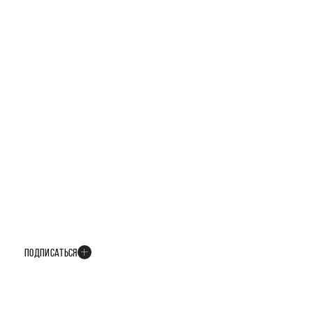
БУДЬТЕ В КУРСЕ ВСЕХ НОВОСТЕЙ
В телеграм-канале мы рассказываем только о важных и интересных
событиях развития проекта
ПОДПИСАТЬСЯ