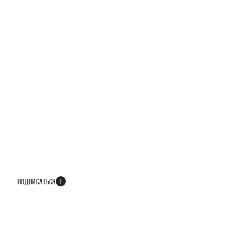
БУДЬТЕ В КУРСЕ ВСЕХ НОВОСТЕЙ
В телеграм-канале мы рассказываем только о важных и интересных
событиях развития проекта
ПОДПИСАТЬСЯ