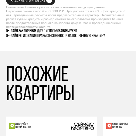
РАССЧИТАТЬ ИПОТЕКУ
Ежемесячный платеж рассчитан на основании следующих данных:
Первоначальный взнос 4 900 000 ₽ ₽, Процентная ставка 6%, Срок кредита 25
лет. Приведенные расчеты носят предварительный характер. Окончательный
расчет суммы кредита и размер ежемесячного платежа производятся банком
после предоставления полного комплекта документов и проведения оценки
платежеспособности клиента.
Он-лайн заключение ДДУ с использованием УКЭП
Он-лайн регистрация права собственности на построенную квартиру
похожие
квартиры
СИТИ-РАЙОН
СИТИ-КВАРТАЛ
НОВЫЙ АКАДЕМ
ВРЕМЕНА