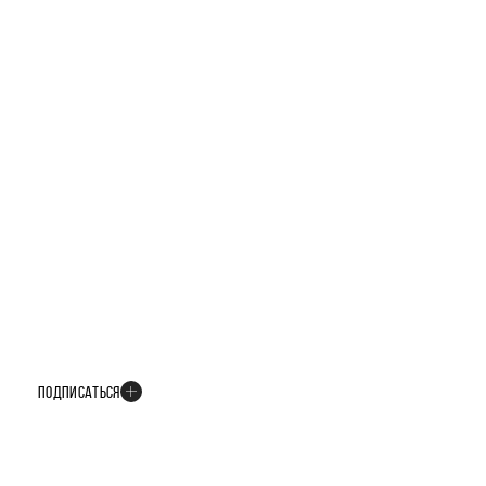
БУДЬТЕ В КУРСЕ ВСЕХ НОВОСТЕЙ
В телеграм-канале мы рассказываем только о важных и интересных
событиях развития проекта
ПОДПИСАТЬСЯ