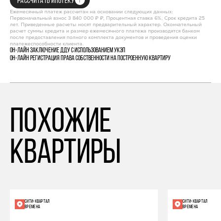
РАССЧИТАТЬ ИПОТЕКУ
Ежемесячный платеж рассчитан на основании следующих данных:
Первоначальный взнос 3 840 000 ₽ ₽, Процентная ставка 6%, Срок кредита 25
лет. Приведенные расчеты носят предварительный характер. Окончательный
расчет суммы кредита и размер ежемесячного платежа производятся банком
после предоставления полного комплекта документов и проведения оценки
платежеспособности клиента.
Он-лайн заключение ДДУ с использованием УКЭП
Он-лайн регистрация права собственности на построенную квартиру
похожие
квартиры
СИТИ-КВАРТАЛ
СИТИ-КВАРТАЛ
ВРЕМЕНА
ВРЕМЕНА