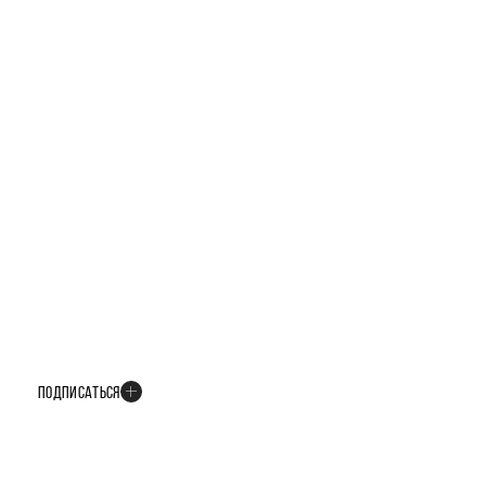
БУДЬТЕ В КУРСЕ ВСЕХ НОВОСТЕЙ
В телеграм-канале мы рассказываем только о важных и интересных
событиях развития проекта
ПОДПИСАТЬСЯ