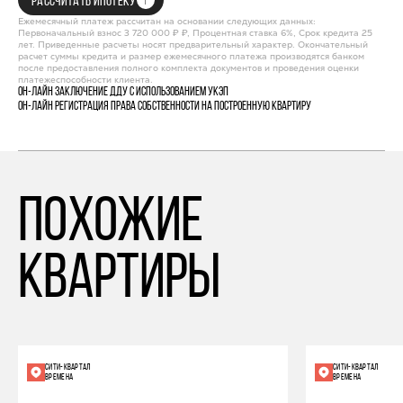
РАССЧИТАТЬ ИПОТЕКУ
Ежемесячный платеж рассчитан на основании следующих данных:
Первоначальный взнос 3 720 000 ₽ ₽, Процентная ставка 6%, Срок кредита 25
лет. Приведенные расчеты носят предварительный характер. Окончательный
расчет суммы кредита и размер ежемесячного платежа производятся банком
после предоставления полного комплекта документов и проведения оценки
платежеспособности клиента.
Он-лайн заключение ДДУ с использованием УКЭП
Он-лайн регистрация права собственности на построенную квартиру
похожие
квартиры
СИТИ-КВАРТАЛ
СИТИ-КВАРТАЛ
ВРЕМЕНА
ВРЕМЕНА